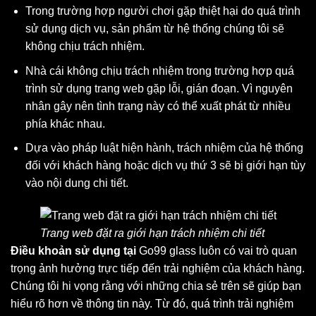
Trong trường hợp người chơi gặp thiệt hại do quá trình
sử dụng dịch vụ, sản phẩm từ hệ thống chúng tôi sẽ
không chịu trách nhiệm.
Nhà cái không chịu trách nhiệm trong trường hợp quá
trình sử dụng trang web gặp lỗi, gián đoạn. Vì nguyên
nhân gây nên tình trạng này có thể xuất phát từ nhiều
phía khác nhau.
Dựa vào pháp luật hiện hành, trách nhiệm của hệ thống
đối với khách hàng hoặc dịch vụ thứ 3 sẽ bị giới hạn tùy
vào nội dung chi tiết.
Trang web đặt ra giới hạn trách nhiệm chi tiết
Điều khoản sử dụng
tại
Go99 glass luôn có vai trò quan
trọng ảnh hưởng trực tiếp đến trải nghiệm của khách hàng.
Chúng tôi hi vọng rằng với những chia sẻ trên sẽ giúp bạn
hiểu rõ hơn về thông tin này. Từ đó, quá trình trải nghiệm