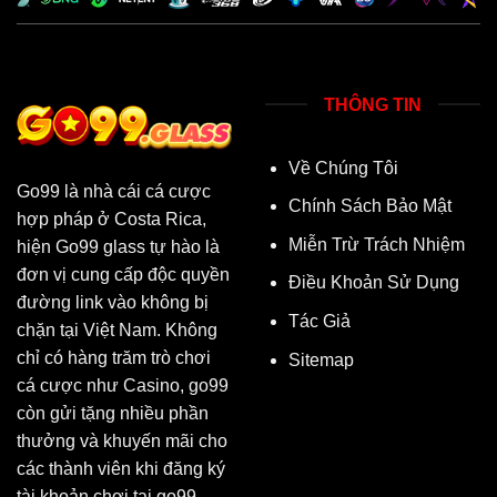
THÔNG TIN
Về Chúng Tôi
Go99
là nhà cái cá cược
Chính Sách Bảo Mật
hợp pháp ở Costa Rica,
Miễn Trừ Trách Nhiệm
hiện Go99 glass tự hào là
đơn vị cung cấp độc quyền
Điều Khoản Sử Dụng
đường link vào không bị
Tác Giả
chặn tại Việt Nam. Không
chỉ có hàng trăm trò chơi
Sitemap
cá cược như Casino, go99
còn gửi tặng nhiều phần
thưởng và khuyến mãi cho
các thành viên khi đăng ký
tài khoản chơi tại go99.