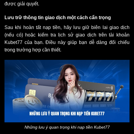
được giải quyết.
Lưu trữ thông tin giao dịch một cách cẩn trọng
Sau khi hoàn tất nạp tiền, hãy lưu giữ biên lai giao dịch
(nếu có) hoặc kiểm tra lịch sử giao dịch trên tài khoản
Kubet77 của bạn. Điều này giúp bạn dễ dàng đối chiếu
trong trường hợp cần thiết.
Những lưu ý quan trọng khi nạp tiền Kubet77