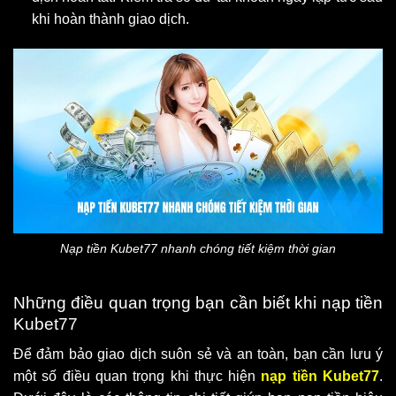
khi hoàn thành giao dịch.
Nạp tiền Kubet77 nhanh chóng tiết kiệm thời gian
Những điều quan trọng bạn cần biết khi nạp tiền
Kubet77
Để đảm bảo giao dịch suôn sẻ và an toàn, bạn cần lưu ý
một số điều quan trọng khi thực hiện
nạp tiền Kubet77
.