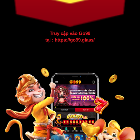
Truy cập vào Go99
tại : https://go99.glass/