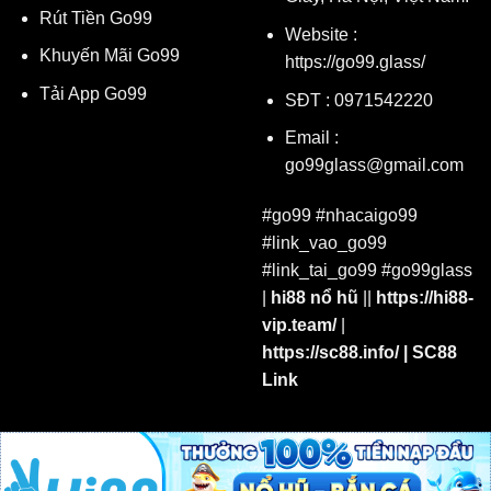
Rút Tiền Go99
Website :
Khuyến Mãi Go99
https://go99.glass/
Tải App Go99
SĐT :
0971542220
Email :
go99glass@gmail.com
#go99 #nhacaigo99
#link_vao_go99
#link_tai_go99 #go99glass
|
hi88 nổ hũ
||
https://hi88-
vip.team/
|
https://sc88.info/
|
SC88
Link