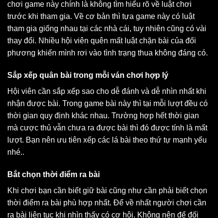
chơi game này chính là không tìm hiểu rõ về luật chơi
trước khi tham gia. Về cơ bản thì tựa game này có luật
tham gia giống nhau tại các nhà cái, tuy nhiên cũng có vài
thay đổi. Nhiều hội viên quên mất luật chặn bài của đối
phương khiến mình rơi vào tình trạng thua không đáng có.
Sắp xếp quân bài trong mỗi ván chơi hợp lý
Hội viên cần sắp xếp sao cho dễ đánh và dễ nhìn nhất khi
nhận được bài. Trong game bài này thì tại mỗi lượt đều có
thời gian quy định khác nhau. Trường hợp hết thời gian
mà cược thủ vẫn chưa ra được bài thì đó được tính là mất
lượt. Bạn nên ưu tiên xếp các lá bài theo thứ tự mạnh yếu
nhé..
Bắt chọn thời điểm ra bài
Khi chơi bạn cần biết giữ bài cũng như cần phải biết chọn
thời điểm ra bài phù hợp nhất. Để về nhất người chơi cần
ra bài liên tục khi nhìn thấy có cơ hội. Không nên để đối