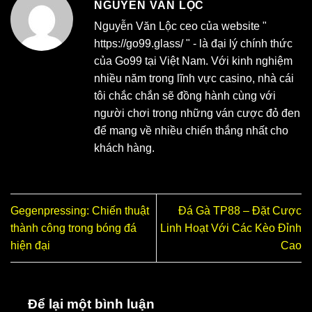
NGUYỄN VĂN LỘC
Nguyễn Văn Lộc ceo của website "
https://go99.glass/ " - là đại lý chính thức
của Go99 tại Việt Nam. Với kinh nghiệm
nhiều năm trong lĩnh vực casino, nhà cái
tôi chắc chắn sẽ đồng hành cùng với
người chơi trong những ván cược đỏ đen
để mang về nhiều chiến thắng nhất cho
khách hàng.
Gegenpressing: Chiến thuật
Đá Gà TP88 – Đặt Cược
thành công trong bóng đá
Linh Hoạt Với Các Kèo Đỉnh
hiện đại
Cao
Để lại một bình luận