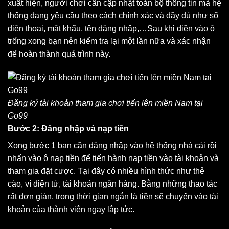
xuất hiện, người chơi cần cập nhật toàn bộ thông tin mà hệ
thống đang yêu cầu theo cách chính xác và đầy đủ như số
điện thoại, mật khẩu, tên đăng nhập,…Sau khi điền vào ô
trống xong bạn nên kiểm tra lại một lần nữa và xác nhận
để hoàn thành quá trình này.
Đăng ký tài khoản tham gia chơi tiến lên miền Nam tại
Go99
Bước 2: Đăng nhập và nạp tiền
Xong bước 1 bạn cần đăng nhập vào hệ thống nhà cái rồi
nhấn vào ô nạp tiền để tiến hành nạp tiền vào tài khoản và
tham gia đặt cược. Tại đây có nhiều hình thức như thẻ
cào, ví điện tử, tài khoản ngân hàng. Bằng những thao tác
rất đơn giản, trong thời gian ngắn là tiền sẽ chuyển vào tài
khoản của thành viên ngay lập tức.