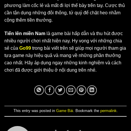
phương làm cốc lẻ và mất đi lợi thế bày trên tay. Cược thủ
cần tận dụng những đôi thông, tứ quý để chặt heo nhằm
cộng thêm tiền thưởng.
Tiến lên miền Nam
là game bài hấp dẫn và thu hút được
nhiều người chơi nhất hiện nay. Hy vọng với những chia
sẻ của
Go99
trong bài viết trên sẽ giúp mọi người tham gia
tựa game này hiệu quả và mang về những phần thưởng
cao nhất. Hãy áp dụng ngay những kinh nghiệm và cách
chơi đã được giới thiệu ở nội dung trên nhé.
This entry was posted in
Game Bài
. Bookmark the
permalink
.