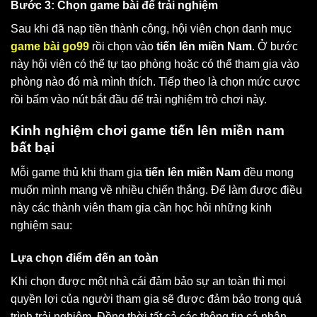
Bước 3: Chọn game bài để trải nghiệm
Sau khi đã nạp tiền thành công, hội viên chọn danh mục
game bài go99
rồi chọn vào
tiến lên miền Nam
. Ở bước
này hội viên có thể tự tạo phòng hoặc có thể tham gia vào
phòng nào đó mà mình thích. Tiếp theo là chọn mức cược
rồi bấm vào nút bắt đầu để trải nghiệm trò chơi này.
Kinh nghiệm chơi game tiến lên miền nam
bất bại
Mỗi game thủ khi tham gia
tiến lên miền Nam
đều mong
muốn mình mang về nhiều chiến thắng. Để làm được điều
này các thành viên tham gia cần học hỏi những kinh
nghiệm sau:
Lựa chọn điểm đến an toàn
Khi chọn được một nhà cái đảm bảo sự an toàn thì mọi
quyền lợi của người tham gia sẽ được đảm bảo trong quá
trình trải nghiệm. Đồng thời tất cả các thông tin cá nhân,