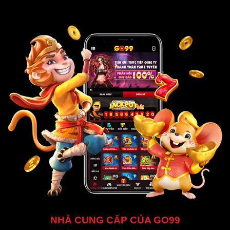
NHÀ CUNG CẤP CỦA GO99