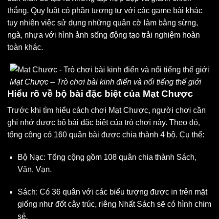
thắng. Quy luật có phần tương tự với các game bài khác
tuy nhiên việc sử dụng những quân cờ làm bằng sừng,
ngà, nhựa với hình ảnh sống động tạo trải nghiệm hoàn
toàn khác.
Mạt Chược – Trò chơi bài kinh điển và nổi tiếng thế giới
Hiểu rõ về bộ bài đặc biệt của Mạt Chược
Trước khi tìm hiểu cách chơi Mạt Chược, người chơi cần
ghi nhớ được bộ bài đặc biệt của trò chơi này. Theo đó,
tổng cộng có 160 quân bài được chia thành 4 bộ. Cụ thể:
Bộ Nạc: Tổng cộng gồm 108 quân chia thành Sách,
Văn, Vạn.
Sách: Có 36 quân với các biểu tượng được in trên mặt
giống như đốt cây trúc, riêng Nhất Sách sẽ có hình chim
sẻ.