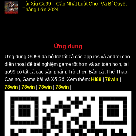
Tài Xỉu Go99 – Cập Nhật Luật Chơi Và Bí Quyết
12
Thắng Lớn 2024
Th7
Ứng dụng
Ứng dụng GO99 đã hộ trợ tất cả các app ios và androi cho
điện thoại để trải nghiệm game tốt hơn và an toàn hơn, tại
go99 có tất cả các sản phẩm: Trò chơi, Bắn cá ,Thể Thao,
Casino, Game bài và Xổ Số.
Xem thêm:
Hi88
|
78win
|
78win
|
78win
|
78win
|
78win
|