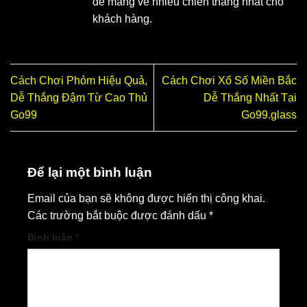
để mang về nhiều chiến thắng nhất cho
khách hàng.
Cách Chơi Phỏm Hiệu Quả,
Cách Chơi Xổ Số Miền Bắc
Dễ Thắng Đậm Từ Cao Thủ
Dễ Thắng Nhất Tại
Go99
Go99.glass
Để lại một bình luận
Email của bạn sẽ không được hiển thị công khai.
Các trường bắt buộc được đánh dấu
*
Bình luận
*