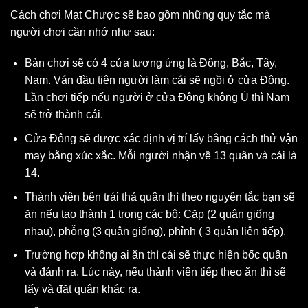
Cách chơi Mạt Chược sẽ bao gồm những quy tắc mà
người chơi cần nhớ như sau:
Bàn chơi sẽ có 4 cửa tương ứng là Đông, Bắc, Tây,
Nam. Ván đầu tiên người làm cái sẽ ngồi ở cửa Đông.
Lần chơi tiếp nếu người ở cửa Đông không Ù thì Nam
sẽ trở thành cái.
Cửa Đông sẽ được xác định vị trí lấy bằng cách thử vận
may bằng xúc xắc. Mỗi người nhận về 13 quân và cái là
14.
Thành viên bên trái thả quân thì theo nguyên tắc bạn sẽ
ăn nếu tạo thành 1 trong các bộ: Cặp (2 quân giống
nhau), phỗng (3 quân giống), phỉnh ( 3 quân liên tiếp).
Trường hợp không ai ăn thì cái sẽ thực hiện bốc quân
và đánh ra. Lúc này, nếu thành viên tiếp theo ăn thì sẽ
lấy và đặt quân khác ra.