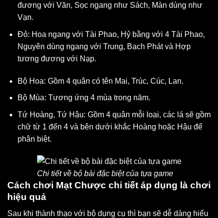
đương với Văn, Sọc ngang như Sách, Màn dùng như
Vạn.
Đỏ: Hoa ngang với Tài Phao, Hỷ bằng với 4 Tài Phao,
Nguyên dùng ngang với Trung, Bạch Phát và Hợp
tương đương với Nạp.
Bộ Hoa: Gồm 4 quân có tên Mai, Trúc, Cúc, Lan.
Bộ Mùa: Tương ứng 4 mùa trong năm.
Tứ Hoàng, Tứ Hậu: Gồm 4 quân mỗi loại, các lá sẽ gồm
chữ từ 1 đến 4 và bên dưới khắc Hoàng hoặc Hậu để
phân biệt.
Chi tiết về bộ bài đặc biệt của tựa game
Cách chơi Mạt Chược chi tiết áp dụng là chơi
hiệu quả
Sau khi thành thạo với bộ dụng cụ thì bạn sẽ dễ dàng hiểu