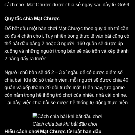
cách chơi Mạt Chược được chia sẻ ngay sau đây từ Go99:
Quy tắc chia Mạt Chược
Để bắt đầu một bàn chơi Mạt Chược theo quy định thì cần
có đủ 4 chân chơi. Tuy nhiên trong thực tế ván bài cũng có
thể bắt đầu bằng 2 hoặc 3 người. 160 quân sẽ được úp
xuống và những người trong bàn sẽ xáo trộn và xếp thành
2 hàng đẩy ra trước.
Người chủ bàn sẽ đổ 2 – 3 xí ngầu để có được điểm số
chia bài. Khi đủ số thành viên, mỗi người sẽ được chia 40
quân và xếp thành 20 đôi trước mặt. Hiện nay, tựa game
còn nằm trong hệ thống trò chơi của nhiều nhà cái online.
Tại đây, việc chia bài sẽ được hệ thống tự động thực hiện.
Cách chia bài khi bắt đầu chơi
Hiểu cách chơi Mạt Chược từ luật ban đầu